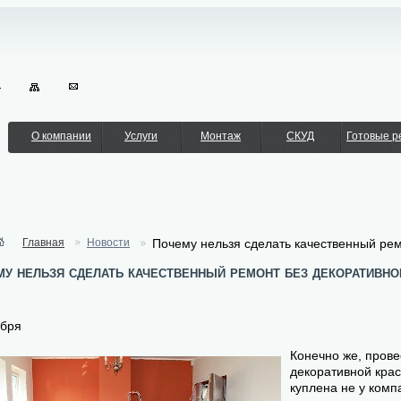
О компании
Услуги
Монтаж
СКУД
Готовые 
Главная
Новости
Почему нельзя сделать качественный рем
у нельзя сделать качественный ремонт без декоративно
ября
Конечно же, пров
декоративной краск
куплена не у комп