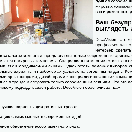
лучшая современ
мировых компаний
ваши ремонтные р
Ваш безуп
выглядеть 
DecoVision - это 
профессионально 
интерьер, сделат
 в каталогах компании, представлены только современные оригина
яются в мировых компаниях. Специалисты компании готовы к плод
ми, так и юридическими лицами. Здесь готовы помочь с выбором к
льные варианты и наиболее актуальные на сегодняшний день. Ком
ми архитекторами, дизайнерами и специализированными компания
ться в тренде и следовать только современным веяниям. Что это д
ливому подходу к своей работе, DecoVision обеспечивает вам:
 лучшие варианты декоративных красок;
ацию самых смелых и современных идей;
нное обновление ассортиментного ряда;