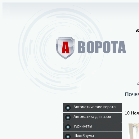
Почем
Автоматические ворота
10 Но
Автоматика для ворот
Турникеты
Шлагбаумы