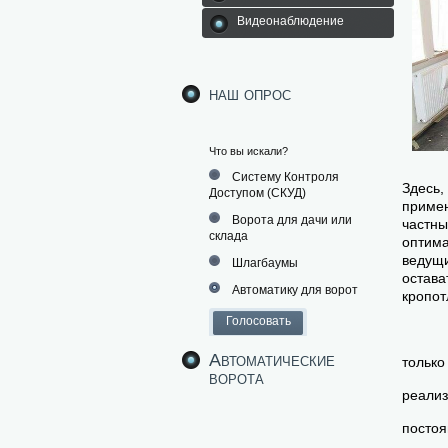
Видеонаблюдение
наш опрос
Что вы искали?
Систему Контроля
Здесь,
Доступом (СКУД)
примен
Ворота для дачи или
частны
склада
оптима
ведущи
Шлагбаумы
остава
Автоматику для ворот
кропот
Автоматические
только
ворота
реализ
постоя