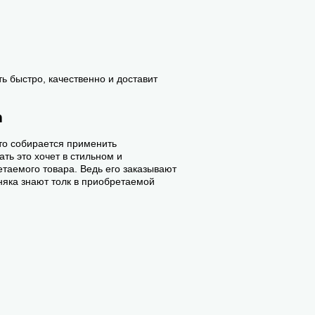
ь быстро, качественно и доставит
n
кто собирается применить
ть это хочет в стильном и
етаемого товара. Ведь его заказывают
няка знают толк в приобретаемой