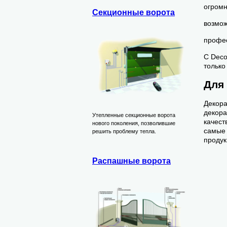
огромн
Секционные ворота
возмож
профес
С Deco
только
Для
Декора
декора
Утепленные секционные ворота
качест
нового поколения, позволившие
самые 
решить проблему тепла.
продук
Распашные ворота