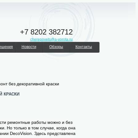
+7 8202 382712
cherepovets@a-vorota.ru
решения
Новости
Обзоры
Контакты
онт без декоративной краски
й краски
ести ремонтные работы можно и без
и. Но только в том случае, когда она
ании DecoVision. Здесь представлена