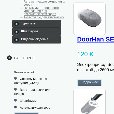
Автоматика для секционных
ворот
Пульты дистанционного
управления для
автоматических ворот
Аксессуары для автоматики
Турникеты
Шлагбаумы
DoorHan SE
Видеонаблюдение
120 €
наш опрос
Электропривод Sec
высотой до 2600 мм
Что вы искали?
Систему Контроля
Доступом (СКУД)
Ворота для дачи или
склада
Шлагбаумы
Автоматику для ворот