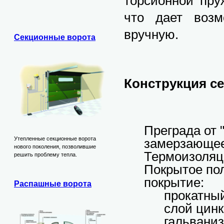
торсионной пру
что дает возм
вручную.
Секционные ворота
Конструкция се
Преграда от 
Утепленные секционные ворота
замерзающее
нового поколения, позволившие
Термоизоляц
решить проблему тепла.
Покрытое по
покрытие:
Распашные ворота
прокатны
слой цинк
гальвани