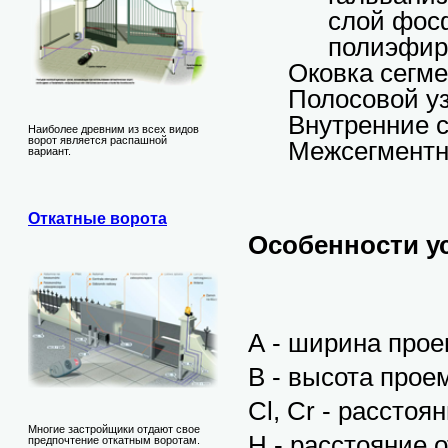
слой фос
полиэфир
Оковка сегме
Полосовой у
Внутренние 
Наиболее древним из всех видов
ворот является распашной
Межсегментн
вариант.
Откатные ворота
Особенности у
A - ширина про
B - высота прое
Cl, Cr - рассто
Многие застройщики отдают свое
H - расстояние 
предпочтение откатным воротам.