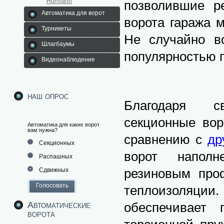
Hormann
позволившие р
Автоматика для ворот
ворота гаража 
Турникеты
Не случайно в
Шлагбаумы
популярностью п
Видеонаблюдение
наш опрос
Благодаря св
секционные во
Автоматика для каких ворот
вам нужна?
сравнению с
др
Секционных
ворот наполн
Распашных
резиновым про
Сдвижных
теплоизоляц
Автоматические
обеспечивает 
ворота