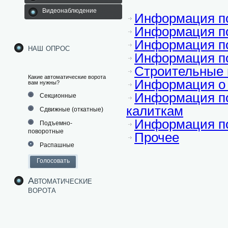
Видеонаблюдение
Информация по
Информация п
Информация по
наш опрос
Информация по
Строительные
Какие автоматические ворота
Информация о
вам нужны?
Информация по
Секционные
калиткам
Сдвижные (откатные)
Информация п
Подъемно-
поворотные
Прочее
Распашные
Автоматические
ворота