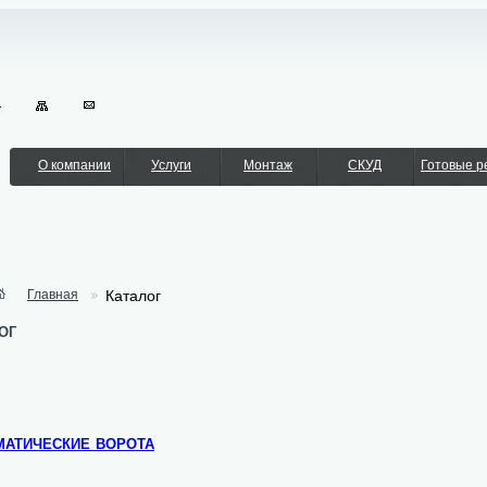
О компании
Услуги
Монтаж
СКУД
Готовые 
Главная
Каталог
ог
атические ворота