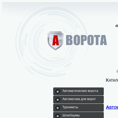
Катал
Автоматические ворота
Автоматика для ворот
Автом
Турникеты
Шлагбаумы