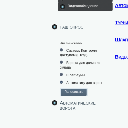
Автом
Видеонаблюдение
Турн
наш опрос
Шлаг
Что вы искали?
Систему Контроля
Доступом (СКУД)
Виде
Ворота для дачи или
склада
Шлагбаумы
Автоматику для ворот
Автоматические
ворота