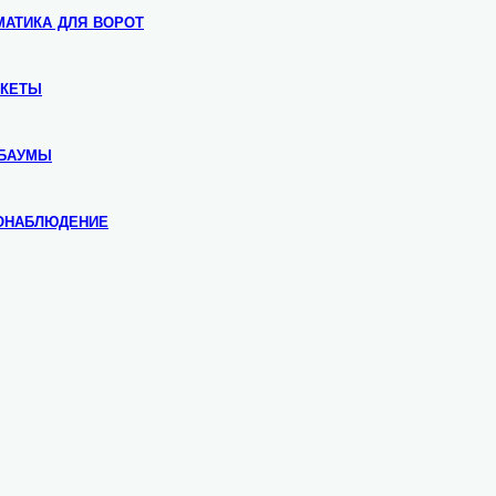
атика для ворот
икеты
баумы
онаблюдение