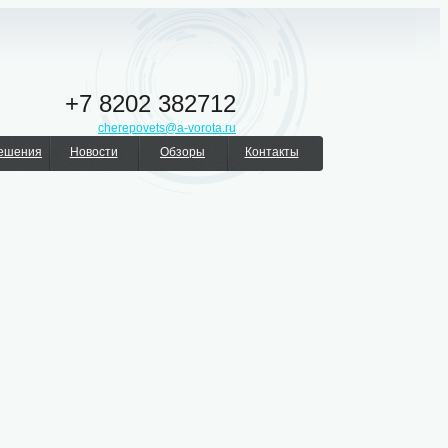
+7 8202 382712
cherepovets@a-vorota.ru
решения
Новости
Обзоры
Контакты